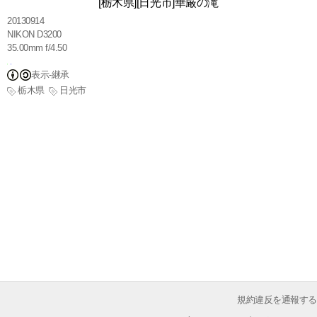
[栃木県][日光市]華厳の滝
20130914
NIKON D3200
35.00mm f/4.50
表示-継承
栃木県
日光市
規約違反を通報する