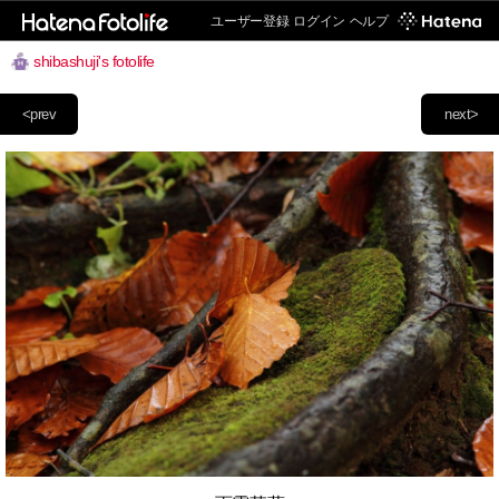
ユーザー登録
ログイン
ヘルプ
shibashuji's fotolife
<prev
next>