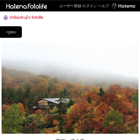
ユーザー登録
ログイン
ヘルプ
shibashuji's fotolife
<prev