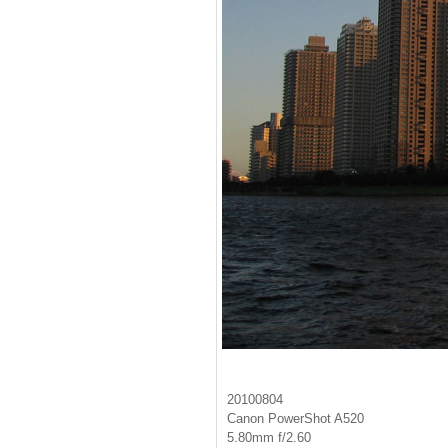
20100804
Canon PowerShot A520
5.80mm f/2.60