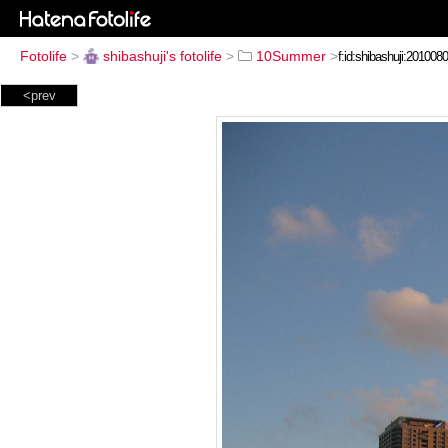
Fotolife
>
shibashuji's fotolife
>
10Summer
>
<prev