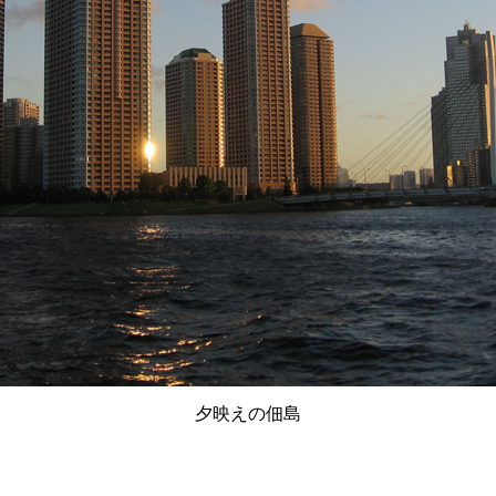
夕映えの佃島