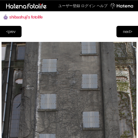
ユーザー登録
ログイン
ヘルプ
shibashuji's fotolife
<prev
next>