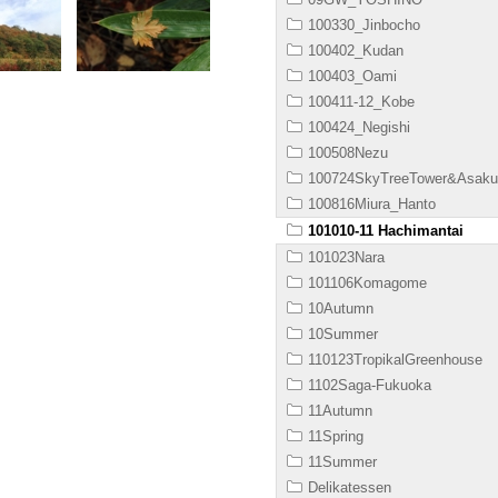
100330_Jinbocho
100402_Kudan
100403_Oami
100411-12_Kobe
100424_Negishi
100508Nezu
100724SkyTreeTower&Asaku
100816Miura_Hanto
101010-11 Hachimantai
101023Nara
101106Komagome
10Autumn
10Summer
110123TropikalGreenhouse
1102Saga-Fukuoka
11Autumn
11Spring
11Summer
Delikatessen