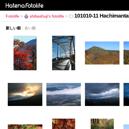
101010-11 Hachimanta
Fotolife
>
shibashuji's fotolife
>
新しい順
|
古い順