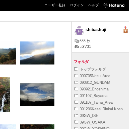
ユーザー登録
ログイン
ヘルプ
shibashuji
585 枚
LGV31
フォルダ
トップフォルダ
090705Nezu_Area
090812_GUNDAM
090921Enoshima
091107_Bayarea
091107_Tama_Area
091206Kasai Rinkai Koen
09GW_ISE
09GW_OSAKA
09GW_YOSHINO