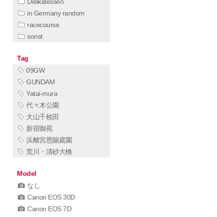
Delikatessen
in Germany random
racecourse
sonst
Tag
09GW
GUNDAM
Yatai-mura
代々木公園
大山千枚田
新宿御苑
浜離宮恩賜庭園
荒川・清砂大橋
Model
なし
Canon EOS 30D
Canon EOS 7D