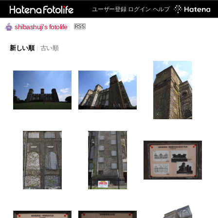
ユーザー登録
ログイン
ヘルプ
shibashuji's fotolife
新しい順
|
古い順