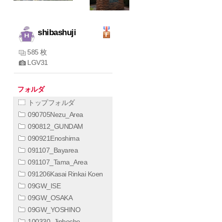
shibashuji
585 枚
LGV31
フォルダ
トップフォルダ
090705Nezu_Area
090812_GUNDAM
090921Enoshima
091107_Bayarea
091107_Tama_Area
091206Kasai Rinkai Koen
09GW_ISE
09GW_OSAKA
09GW_YOSHINO
100330_Jinbocho