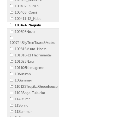
100402_Kudan
100403_Oami
100411-12_Kobe
100424_Negishi
100508Nezu
100724SkyTreeTower&Asaku
100816Miura_Hanto
101010-11 Hachimantai
101023Nara
101106Komagome
10Autumn
10Summer
110123TropikalGreenhouse
1102Saga-Fukuoka
11Autumn
11Spring
11Summer