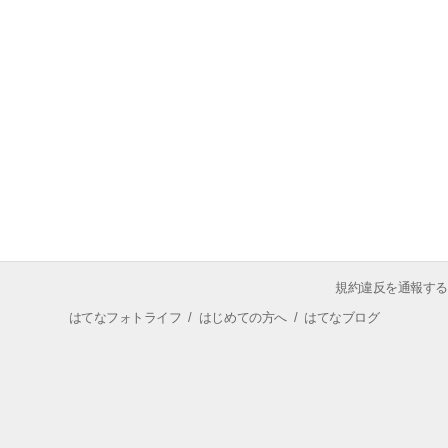
規約違反を通報する
はてなフォトライフ
/
はじめての方へ
/
はてなブログ