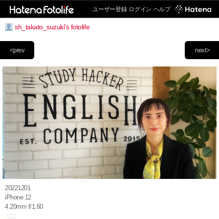
ユーザー登録
ログイン
ヘルプ
sh_takato_suzuki's fotolife
<prev
next>
20221201
iPhone 12
4.20mm f/1.60