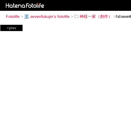
Fotolife
>
sevenfukujin's fotolife
>
神様一家（創作）
>
<prev