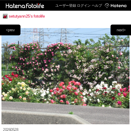
ユーザー登録
ログイン
ヘルプ
setutyann25's fotolife
<prev
next>
20260528