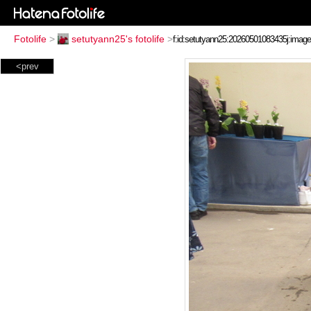
Fotolife
>
setutyann25's fotolife
>
<prev