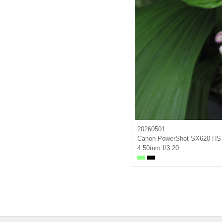
20260501
Canon PowerShot SX620 HS
4.50mm f/3.20