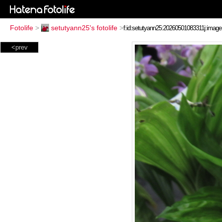
Fotolife
>
setutyann25's fotolife
>
<prev