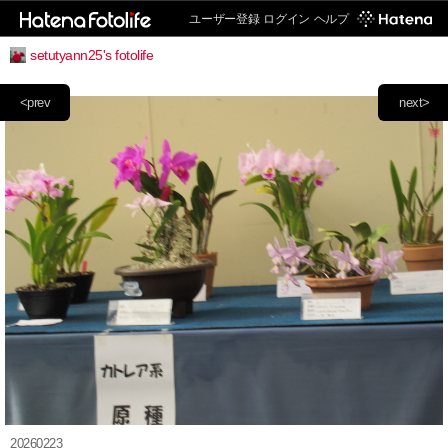
ユーザー登録
ログイン
ヘルプ
setutyann25's fotolife
<prev
next>
20260223