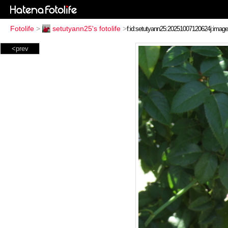
Fotolife
>
setutyann25's fotolife
>
<prev