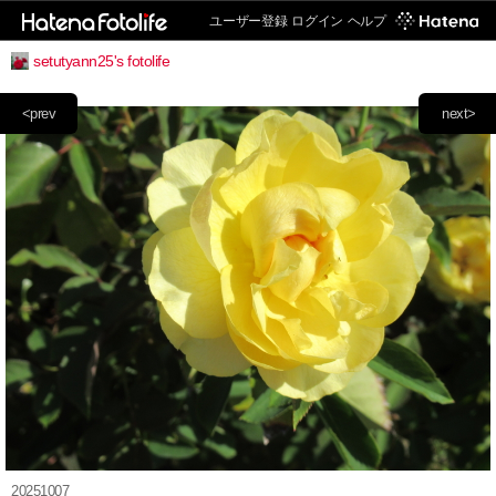
ユーザー登録
ログイン
ヘルプ
setutyann25's fotolife
<prev
next>
20251007