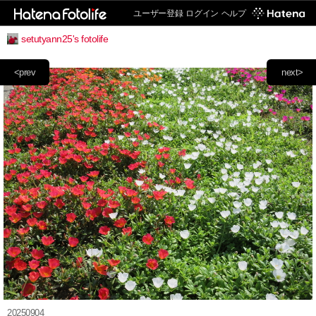
ユーザー登録
ログイン
ヘルプ
setutyann25's fotolife
<prev
next>
20250904