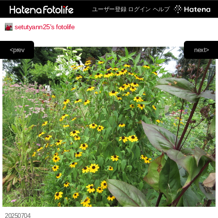
ユーザー登録
ログイン
ヘルプ
setutyann25's fotolife
<prev
next>
20250704