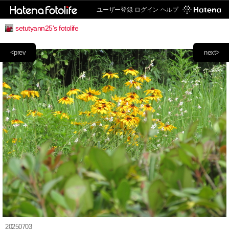
ユーザー登録
ログイン
ヘルプ
setutyann25's fotolife
<prev
next>
20250703