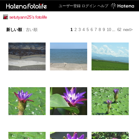
ユーザー登録
ログイン
ヘルプ
setutyann25's fotolife
新しい順
|
古い順
1
2
3
4
5
6
7
8
9
10
...
62
next>