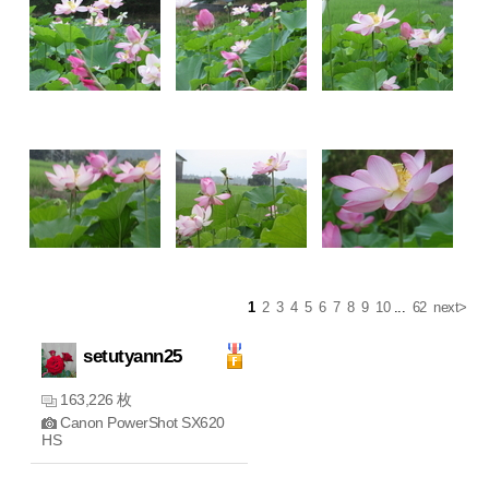
1
2
3
4
5
6
7
8
9
10
...
62
next>
setutyann25
163,226 枚
Canon PowerShot SX620
HS