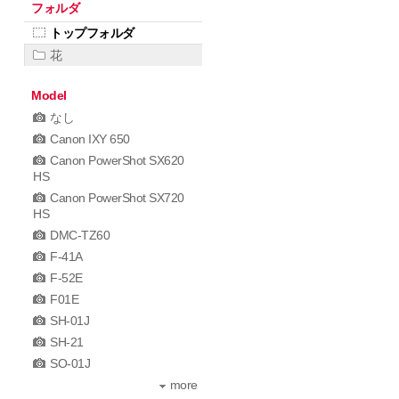
フォルダ
トップフォルダ
花
Model
なし
Canon IXY 650
Canon PowerShot SX620
HS
Canon PowerShot SX720
HS
DMC-TZ60
F-41A
F-52E
F01E
SH-01J
SH-21
SO-01J
more