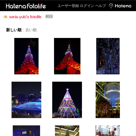
ユーザー登録
ログイン
ヘルプ
seria-yuki's fotolife
新しい順
|
古い順