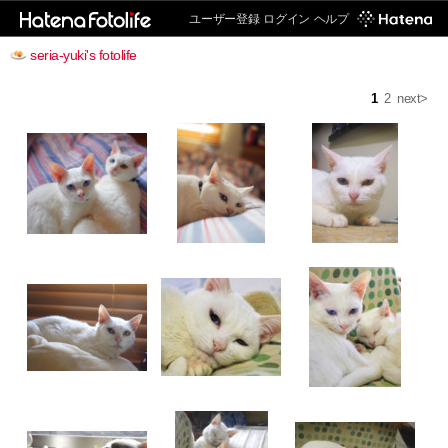
ユーザー登録
ログイン
ヘルプ
seria-yuki's fotolife
1
2
next>