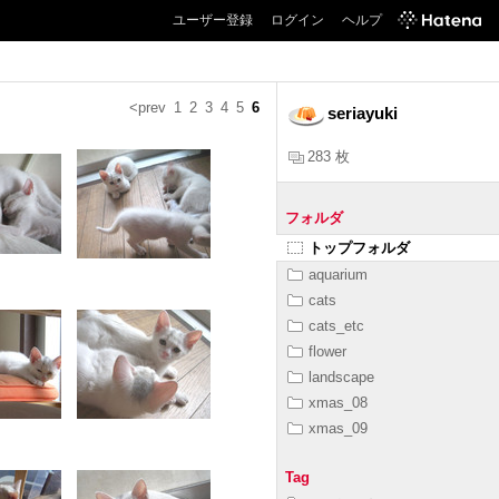
ユーザー登録
ログイン
ヘルプ
<prev
1
2
3
4
5
6
seriayuki
283 枚
フォルダ
トップフォルダ
aquarium
cats
cats_etc
flower
landscape
xmas_08
xmas_09
Tag