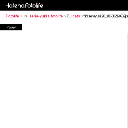
Fotolife
>
seria-yuki's fotolife
>
cats
>
<prev