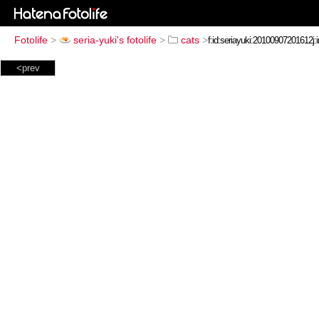
Fotolife
>
seria-yuki's fotolife
>
cats
>
<prev