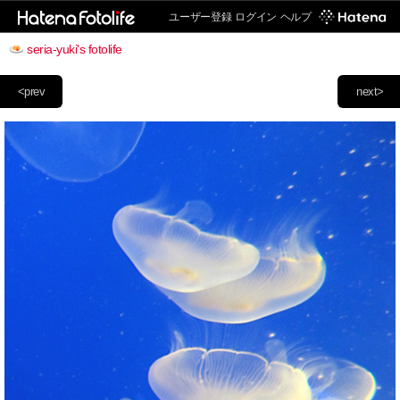
ユーザー登録
ログイン
ヘルプ
seria-yuki's fotolife
<prev
next>