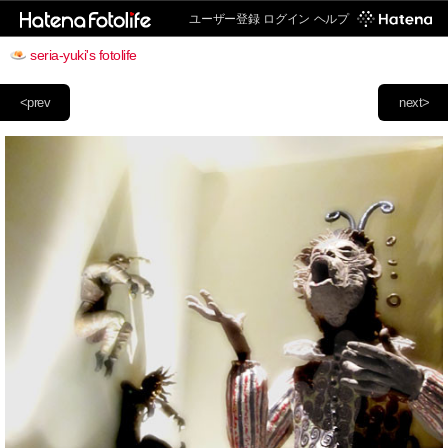
ユーザー登録
ログイン
ヘルプ
seria-yuki's fotolife
<prev
next>