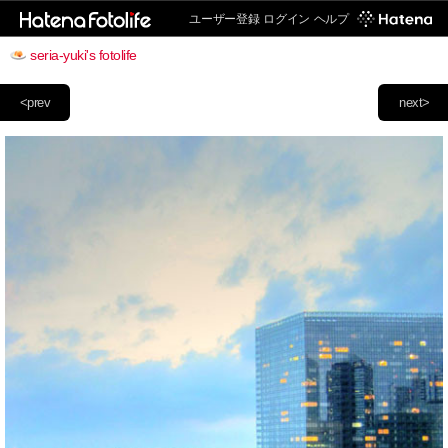
ユーザー登録
ログイン
ヘルプ
seria-yuki's fotolife
<prev
next>