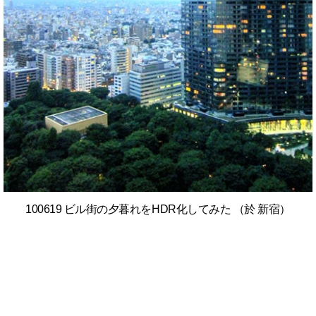
100619 ビル街の夕暮れをHDR化してみた （於 新宿）