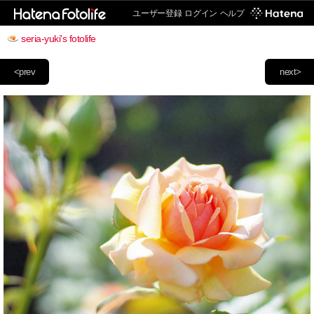
ユーザー登録
ログイン
ヘルプ
seria-yuki's fotolife
<prev
next>