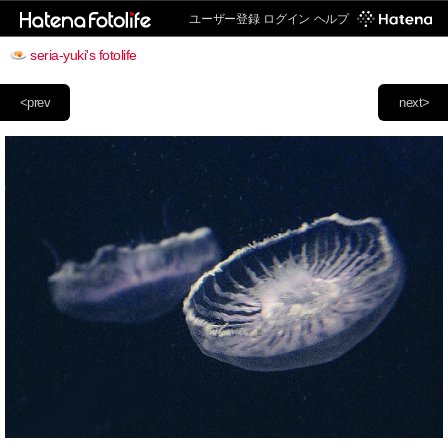
ユーザー登録
ログイン
ヘルプ
seria-yuki's fotolife
<prev
next>