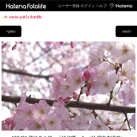
ユーザー登録
ログイン
ヘルプ
seria-yuki's fotolife
<prev
next>