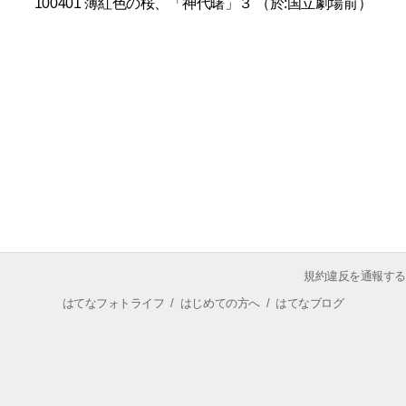
100401 薄紅色の桜、「神代曙」３ （於:国立劇場前）
規約違反を通報する
はてなフォトライフ
/
はじめての方へ
/
はてなブログ