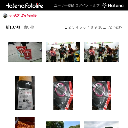
ユーザー登録
ログイン
ヘルプ
seo8214's fotolife
新しい順
|
古い順
1
2
3
4
5
6
7
8
9
10
...
72
next>