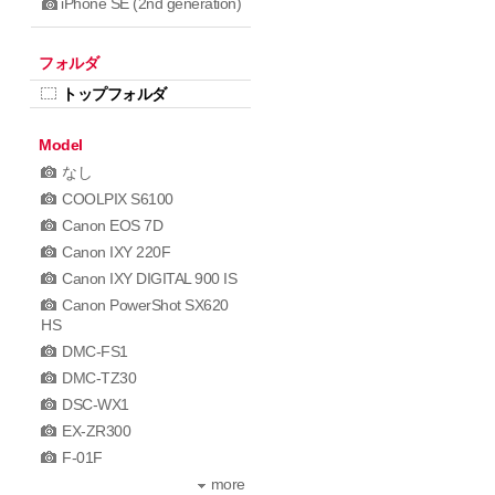
iPhone SE (2nd generation)
フォルダ
トップフォルダ
Model
なし
COOLPIX S6100
Canon EOS 7D
Canon IXY 220F
Canon IXY DIGITAL 900 IS
Canon PowerShot SX620
HS
DMC-FS1
DMC-TZ30
DSC-WX1
EX-ZR300
F-01F
more