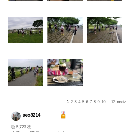
1
2
3
4
5
6
7
8
9
10
...
72
next>
seo8214
5,723 枚