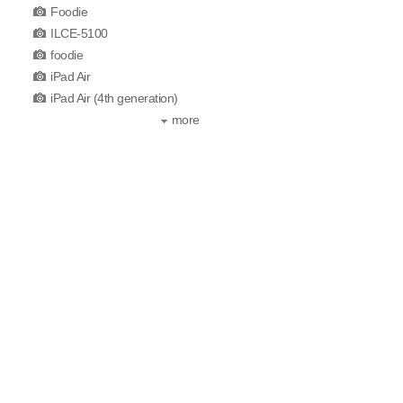
Foodie
ILCE-5100
foodie
iPad Air
iPad Air (4th generation)
more