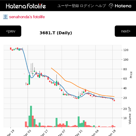
ユーザー登録
ログイン
ヘルプ
senahonda's fotolife
<prev
next>