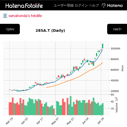
ユーザー登録
ログイン
ヘルプ
senahonda's fotolife
<prev
next>