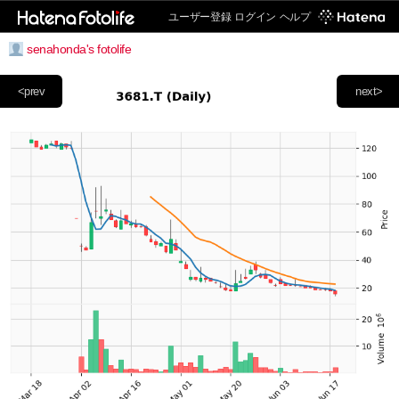
ユーザー登録
ログイン
ヘルプ
senahonda's fotolife
<prev
next>