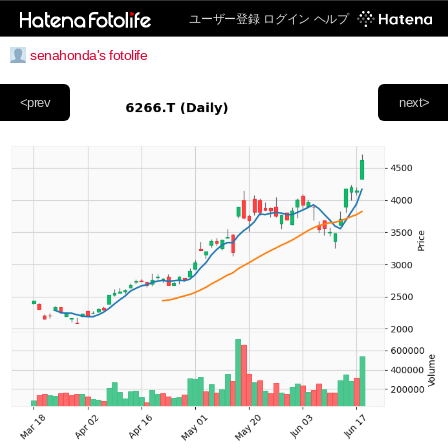
ユーザー登録
ログイン
ヘルプ
senahonda's fotolife
<prev
next>