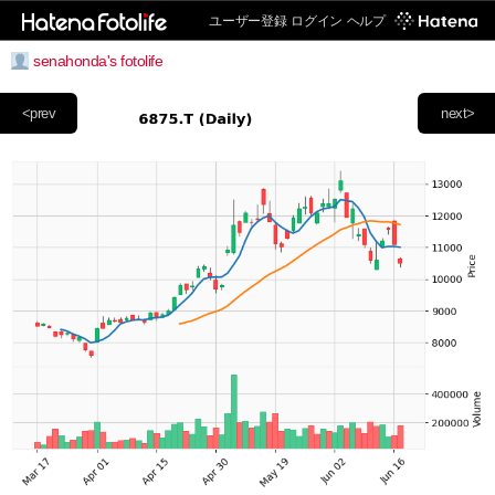
ユーザー登録
ログイン
ヘルプ
senahonda's fotolife
<prev
next>