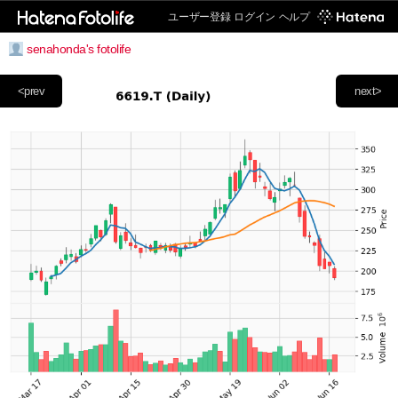
ユーザー登録
ログイン
ヘルプ
senahonda's fotolife
<prev
next>