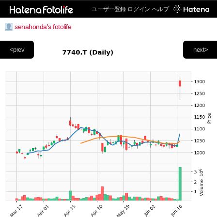
ユーザー登録
ログイン
ヘルプ
senahonda's fotolife
<prev
next>