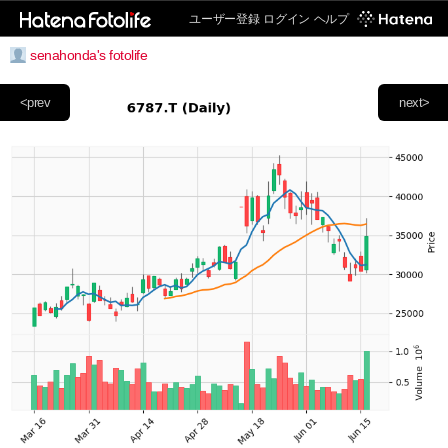
ユーザー登録
ログイン
ヘルプ
senahonda's fotolife
<prev
next>