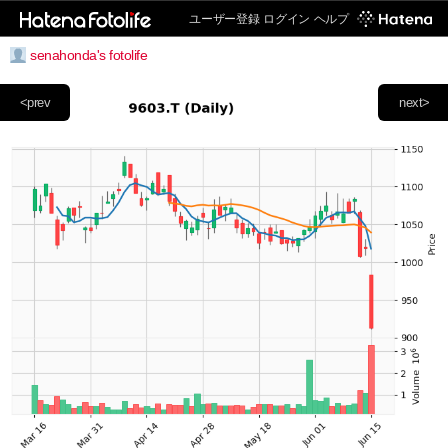
ユーザー登録
ログイン
ヘルプ
senahonda's fotolife
<prev
next>