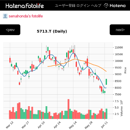
ユーザー登録
ログイン
ヘルプ
senahonda's fotolife
<prev
next>