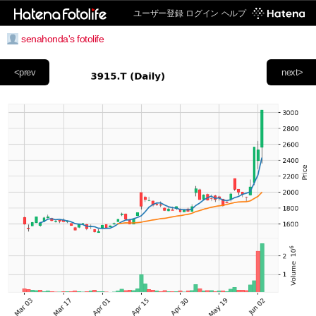
ユーザー登録
ログイン
ヘルプ
senahonda's fotolife
<prev
next>