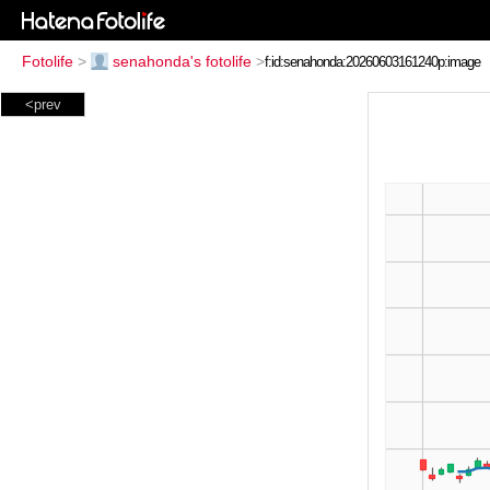
Fotolife
>
senahonda's fotolife
>
<prev