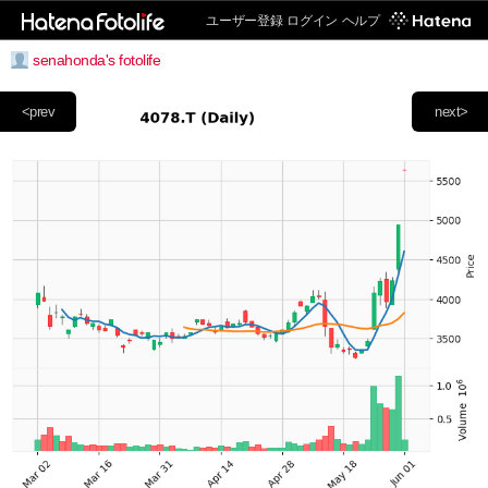
ユーザー登録
ログイン
ヘルプ
senahonda's fotolife
<prev
next>