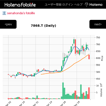
ユーザー登録
ログイン
ヘルプ
senahonda's fotolife
<prev
next>