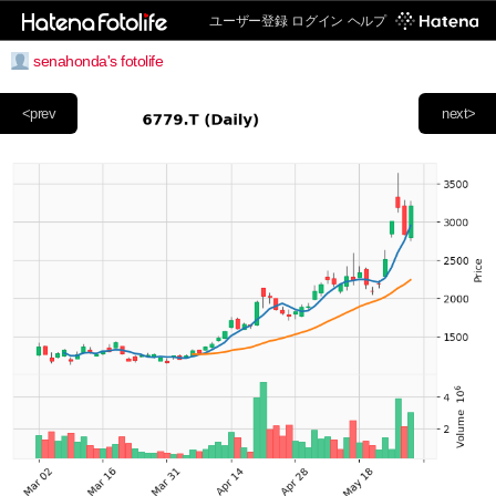
ユーザー登録
ログイン
ヘルプ
senahonda's fotolife
<prev
next>