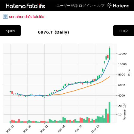
ユーザー登録
ログイン
ヘルプ
senahonda's fotolife
<prev
next>