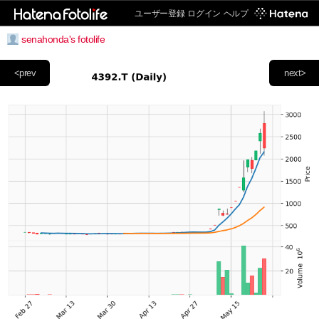
ユーザー登録
ログイン
ヘルプ
senahonda's fotolife
<prev
next>