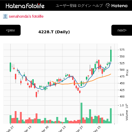
ユーザー登録
ログイン
ヘルプ
senahonda's fotolife
<prev
next>